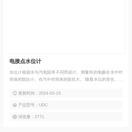
电接点水位计
水位计根据水与汽电阻率不同而设计。测量筒的电极在水中对
筒体的阻抗小。在汽中对筒体的阻抗大。 随着水位的变化，电
极在水中的数量产生变化。转换成电阻值的变化。传送到二次
更新时间：2024-03-19
仪表，从而实现水位的显示、 报警、保护联锁等功能。 电接
点水位计的组成： 电接点液位计包括—测量筒、电极、电极连
产品型号：UDC
接电缆、电极控制器。
浏览量：2771