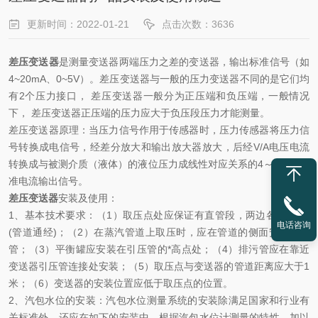
更新时间：2022-01-21
点击次数：3636
差压变送器
是测量变送器两端压力之差的变送器，输出标准信号（如
4~20mA、0~5V）。差压变送器与一般的压力变送器不同的是它们均
有2个压力接口， 差压变送器一般分为正压端和负压端，一般情况
下， 差压变送器正压端的压力应大于负压段压力才能测量。
差压变送器原理：当压力信号作用于传感器时，压力传感器将压力信
号转换成电信号，经差分放大和输出放大器放大，后经V/A电压电流
转换成与被测介质（液体）的液位压力成线性对应关系的4～20mA标
准电流输出信号。
差压变送器
安装及使用：
1、基本技术要求：（1）取压点处应保证有直管段，两边各大于5D
电话咨询
(管道通经)；（2）在蒸汽管道上取压时，应在管道的侧面安装引压
管；（3）平衡罐应安装在引压管的*高点处；（4）排污管应在靠近
变送器引压管连接处安装；（5）取压点与变送器的管道距离应大于1
米；（6）变送器的安装位置应低于取压点的位置。
2、汽包水位的安装：汽包水位测量系统的安装除满足国家和行业有
关标准外，还应在如下的安装中，根据汽包水位计测量的特性，加以