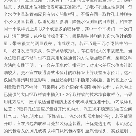
注意，以保证水位测量仪表可靠正确运行。(1)取样孔独立性原则：每
个水位测量装置都应具有独立的取样孔。不得在同一取样孔上并联多
个水位测量装置，以避免相互影响，降低水位测量的可靠性。如果在
同一个取样孔上并联2个或更多的取样管，其中一个平衡门、一次门
或排污门泄漏，或检修时操作不当，极易影响并联的其它水位计的测
量，带来很大的测量误差，造成误判。若正巧是三冗余逻辑中的一
对，易引发控制失灵、保护误动或拒动，存在着很大的事故隐患。当
水位取样点不够时也不宜采用加连通管的方法增加取样点。采用这种
方法的实践证明，当一台差压水位计排污时，对其它差压水位表计影
响较大。更不宜在联通管式水位计的取样管上并联差压水位计，这不
仅因为排污时相互影响，而且还会附加不确定的误差。当汽包上水位
测量取样孔不够时，可采用4.5节介绍的"多测孔接管技术"，在汽包上
已提供的大口径取样管中插入1～2个取样管的技术增多取样点。当采
用此方法时，应采取适当措施防止各个取样系统互相干扰。(2)取样孔
位置：?取样孔位置应尽量避开汽包内水、汽工况不稳定区(如安全阀
排气口、汽包进水口、下降管口、汽水分离器水槽处等)，若不能避
开时，应在汽包内取样口处加装稳流装置。应优先选用汽、水流稳定
的汽包端头的测孔或将取样口从汽包内部引至汽包端头。实践证明，