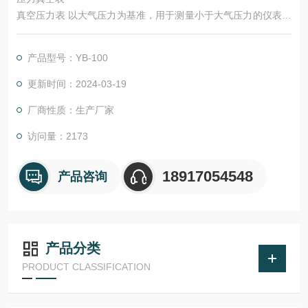
真空压力表 以大气压力为基准，用于测量小于大气压力的仪表。
真空压力表适用测量无爆炸，不结晶，不凝固，对铜和铜合金无
腐蚀作用的液体、气体的真空压力测量。广泛应用于气体输送，
产品型号：YB-100
管道液体及密闭容器中测量无腐蚀性、无爆炸危险、无结晶体、
不凝固体的各种液体、气体、蒸汽等介质的压力大小，如各种工
更新时间：2024-03-19
业自控环境，涉及石油管道、水利水电、铁路交通、智能建筑、
厂商性质：生产厂家
生产自控、航空航天、军工、石化、油井、电力、船舶
访问量：2173
18917054548
产品咨询
产品分类
PRODUCT CLASSIFICATION